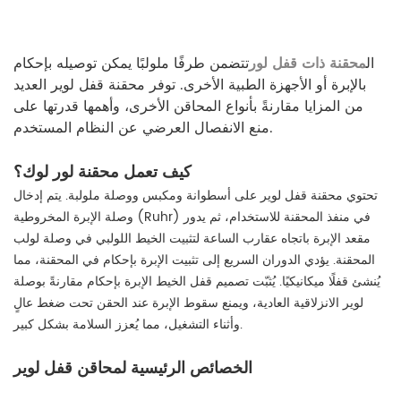
ال
محقنة ذات قفل لور
تتضمن طرفًا ملولبًا يمكن توصيله بإحكام
بالإبرة أو الأجهزة الطبية الأخرى. توفر محقنة قفل لوير العديد
من المزايا مقارنةً بأنواع المحاقن الأخرى، وأهمها قدرتها على
منع الانفصال العرضي عن النظام المستخدم.
كيف تعمل محقنة لور لوك؟
تحتوي محقنة قفل لوير على أسطوانة ومكبس ووصلة ملولبة. يتم إدخال
وصلة الإبرة المخروطية (Ruhr) في منفذ المحقنة للاستخدام، ثم يدور
مقعد الإبرة باتجاه عقارب الساعة لتثبيت الخيط اللولبي في وصلة لولب
المحقنة. يؤدي الدوران السريع إلى تثبيت الإبرة بإحكام في المحقنة، مما
يُنشئ قفلًا ميكانيكيًا. يُثبّت تصميم قفل الخيط الإبرة بإحكام مقارنةً بوصلة
لوير الانزلاقية العادية، ويمنع سقوط الإبرة عند الحقن تحت ضغط عالٍ
وأثناء التشغيل، مما يُعزز السلامة بشكل كبير.
الخصائص الرئيسية لمحاقن قفل لوير