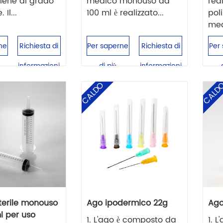
ilene di grado
medico monouso da
real
Il...
100 ml è realizzato...
pol
medi
ne
Richiesta di
Per saperne
Richiesta di
Per
informazioni
di più
informazioni
CALDO
CALD
sterile monouso
Ago ipodermico 22g
Ago
l per uso
1. L'ago è composto da
1. 