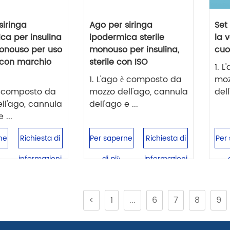
siringa
Ago per siringa
Set
ca per insulina
ipodermica sterile
la 
monouso per uso
monouso per insulina,
cuo
 con marchio
sterile con ISO
1. 
1. L'ago è composto da
moz
 è composto da
mozzo dell'ago, cannula
dell
ll'ago, cannula
dell'ago e ...
 ...
ne
Richiesta di
Per saperne
Richiesta di
Per
informazioni
di più
informazioni
<
1
...
6
7
8
9