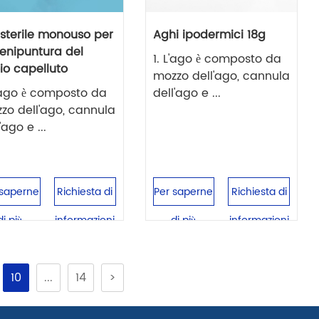
 sterile monouso per
Aghi ipodermici 18g
venipuntura del
1. L'ago è composto da
io capelluto
mozzo dell'ago, cannula
L'ago è composto da
dell'ago e ...
zo dell'ago, cannula
'ago e ...
 saperne
Richiesta di
Per saperne
Richiesta di
di più
informazioni
di più
informazioni
10
...
14
>