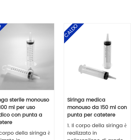
O
CALDO
inga sterile monouso
Siringa medica
100 ml per uso
monouso da 150 ml con
ico con punta a
punta per catetere
etere
1. Il corpo della siringa è
l corpo della siringa è
realizzato in