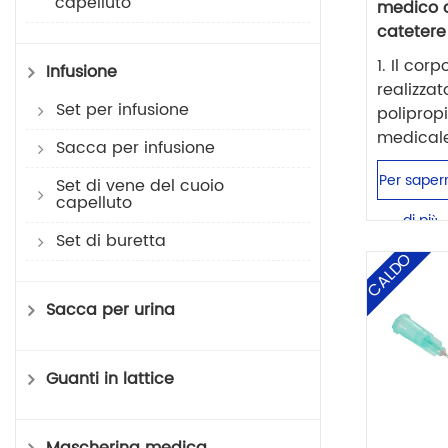
capelluto
medico 
catetere
1. Il corp
Infusione
realizzat
Set per infusione
poliprop
medicale. 
Sacca per infusione
Per saper
Set di vene del cuoio
capelluto
di più
Set di buretta
CALDO
Sacca per urina
Guanti in lattice