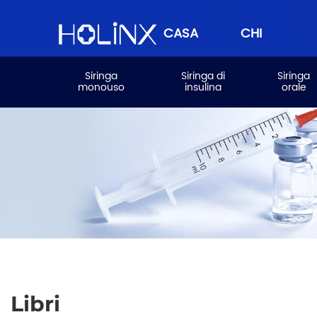
CASA
CHI
Siringa
Siringa di
Siringa
monouso
insulina
orale
SIAMO
Libri