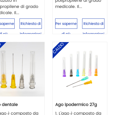
izzato in
polipropilene di grado
ipropilene di grado
medicale. Il...
cale. Il...
 saperne
Richiesta di
Per saperne
Richiesta di
di più
informazioni
di più
informazioni
O
CALDO
 dentale
Ago ipodermico 27g
L'ago è composto da
1. L'ago è composto da