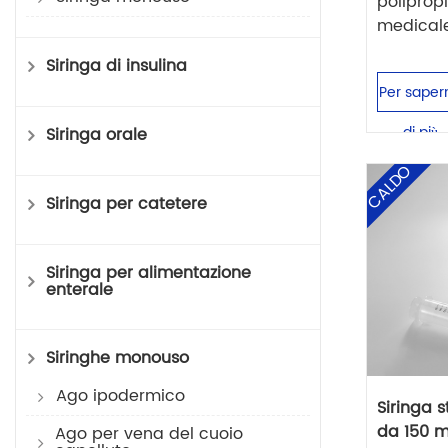
poliprop
medicale. 
Siringa di insulina
Per saper
di più
Siringa orale
CALDO
Siringa per catetere
Siringa per alimentazione
enterale
Siringhe monouso
Ago ipodermico
Siringa 
da 150 m
Ago per vena del cuoio