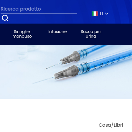
IT
Siringhe
Infusione
Sacca per
monouso
urina
Casa/
Libri