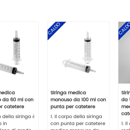
CALDO
CALD
medica
Siringa medica
Sir
 da 60 ml con
monouso da 100 ml con
da 
r catetere
punta per catetere
med
cat
o della siringa è
1. Il corpo della siringa
o in
con punta per catetere
1. I