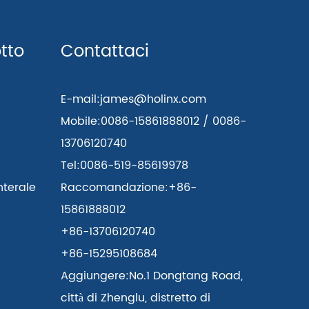
tto
Contattaci
E-mail:
james@holinx.com
Mobile:
0086-15861888012 / 0086-
13706120740
Tel:
0086-519-85619978
nterale
Raccomandazione:
+86-
15861888012
+86-13706120740
+86-15295108684
Aggiungere:
No.1 Dongtang Road,
città di Zhenglu, distretto di