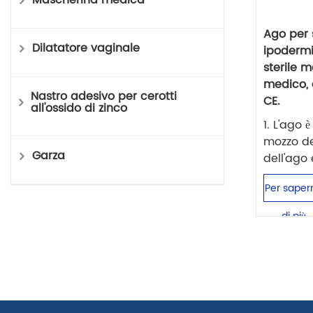
Mascherina medica
Ago per 
Dilatatore vaginale
ipodermi
sterile 
medico,
Nastro adesivo per cerotti
CE.
all'ossido di zinco
1. L'ago
mozzo de
Garza
dell'ago e
Per saper
di più