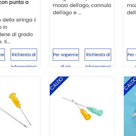
con punta a
mozzo dell'ago, cannula
moz
dell'ago e ...
dell
o della siringa è
o in
ilene di grado
Il...
ne
Richiesta di
Per saperne
Richiesta di
Per
informazioni
di più
informazioni
CALDO
CALD