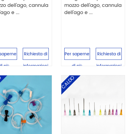
zo dell'ago, cannula
mozzo dell'ago, cannula
'ago e ...
dell'ago e ...
 saperne
Richiesta di
Per saperne
Richiesta di
di più
informazioni
di più
informazioni
O
CALDO