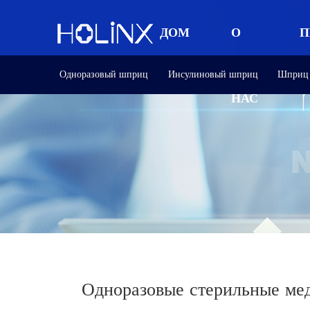
ДОМ
О
П
Одноразовый шприц
Инсулиновый шприц
Шприц 
НАС
Одноразовые стерильные ме