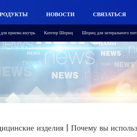
РОДУКТЫ
НОВОСТИ
СВЯЗАТЬСЯ
для приема внутрь
Катетер Шприц
Шприц для энтерального пит
С НАМИ
дицинские изделия | Почему вы исполь