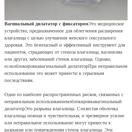
Вагинальный дилататор с фиксатором
Это медицинское
устройство, предназначенное для облегчения расширения
влагалища с целью улучшения женского сексуального
здоровья. Это безопасный и эффективный инструмент для
пациенток, страдающих от стеноза влагалища, вагинизма
или других заболеваний стенок влагалища. Однако,
если
л
блокировка
вагинальный дилататор
При неправильном
использовании это может привести к серьезным
последствиям.
Один из наиболее распространенных рисков, связанных с
неправильным использованием
л
блокировка
вагинальный
дилататор
Это разрывы влагалища. Слизистая оболочка
влагалища нежная и чувствительная, и чрезмерное усилие
или неправильное использование могут привести к
разрывам или повреждениям стенок влагалища. Эти