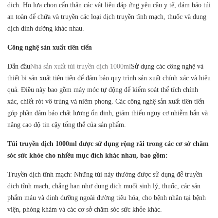
dịch. Họ lựa chọn cẩn thận các vật liệu đáp ứng yêu cầu y tế, đảm bảo túi
an toàn để chứa và truyền các loại dịch truyền tĩnh mạch, thuốc và dung
dịch dinh dưỡng khác nhau.
Công nghệ sản xuất tiên tiến
Dẫn đầu
Nhà sản xuất túi truyền dịch 1000ml
Sử dụng các công nghệ và
thiết bị sản xuất tiên tiến để đảm bảo quy trình sản xuất chính xác và hiệu
quả. Điều này bao gồm máy móc tự động để kiểm soát thể tích chính
xác, chiết rót vô trùng và niêm phong. Các công nghệ sản xuất tiên tiến
góp phần đảm bảo chất lượng ổn định, giảm thiểu nguy cơ nhiễm bẩn và
nâng cao độ tin cậy tổng thể của sản phẩm.
Túi truyền dịch 1000ml được sử dụng rộng rãi trong các cơ sở chăm
sóc sức khỏe cho nhiều mục đích khác nhau, bao gồm:
Truyền dịch tĩnh mạch: Những túi này thường được sử dụng để truyền
dịch tĩnh mạch, chẳng hạn như dung dịch muối sinh lý, thuốc, các sản
phẩm máu và dinh dưỡng ngoài đường tiêu hóa, cho bệnh nhân tại bệnh
viện, phòng khám và các cơ sở chăm sóc sức khỏe khác.