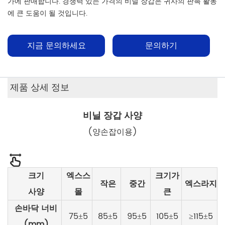
가에 판매합니다. 경쟁력 있는 가격의 비닐 장갑은 귀사의 판촉 활동
에 큰 도움이 될 것입니다.
지금 문의하세요
문의하기
제품 상세 정보
비닐 장갑 사양
(양손잡이용)
크기
엑스스
크기가
작은
중간
엑스라지
사양
몰
큰
손바닥 너비
75±5
85±5
95±5
105±5
≥115±5
(mm)