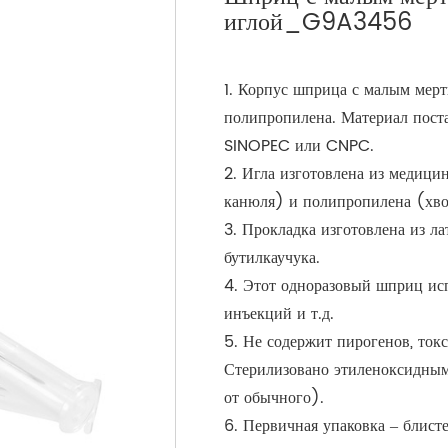
иглой_G9A3456
1. Корпус шприца с малым мер
полипропилена. Материал поста
SINOPEC или CNPC.
2. Игла изготовлена ​​из меди
канюля) и полипропилена (хв
3. Прокладка изготовлена ​​из ла
бутилкаучука.
4. Этот одноразовый шприц ис
инъекций и т.д.
5. Не содержит пирогенов, ток
Стерилизовано этиленоксидным
от обычного).
6. Первичная упаковка – блист