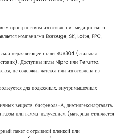
твым пространством изготовлен из медицинского
вляется компаниями Borouge, SK, Lotte, FPC,
цинской нержавеющей стали SUS304 (стальная
остовик). Доступны иглы Nipro или Terumo.
текса, не содержит латекса или изготовлена ​​из
пользуется для подкожных, внутримышечных
сичных веществ, бисфенола-А, диэтилгексилфталата.
 газом или гамма-излучением (материал отличается
ерный пакет с отрывной пленкой или