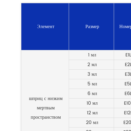
Элемент
Размер
Номе
1 мл
E1
2 мл
E2
3 мл
E3
5 мл
E5
6 мл
E6
шприц с низким
10 мл
E1
мертвым
12 мл
E1
пространством
20 мл
E2