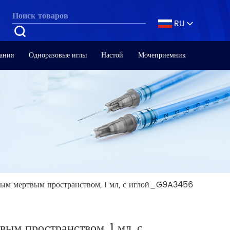
RU
ания
Одноразовые иглы
Настой
Мочеприемник
ым мертвым пространством, 1 мл, с иглой_G9A3456
ым пространством, 1 мл, с