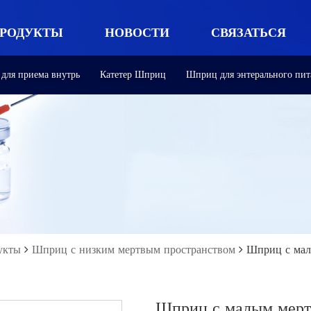
РОДУКТЫ
НОВОСТИ
СВЯЗАТЬСЯ
для приема внутрь
Катетер Шприц
Шприц для энтерального пит
С НАМИ
укты
Шприц с низким мертвым пространством
Шприц с мал
Шприц с малым мертв