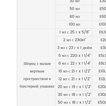
30 мл
E3
50 мл
E5
60 мл
E6
100 мл
E10
1 мл с 25 г x 5/8"
E1L
2 мл с 23Gx1"
E2
3 мл с 23 г x 1 дюйм
E3
5 мл с 22G x 1 1/4"
E5L
6 мл с 22 г x 1 1/4"
E6L
Шприц с малым
мертвым
10 мл с 21 г x 1 1/2"
E10L
пространством в
12 мл с 21 г x 1 1/2"
E12L
блистерной упаковке
20 мл с 19 г x 1 1/2"
E20L
30 мл с 18 г x 1 1/2"
E30L
50 мл с 18 г x 1 1/2"
E50L