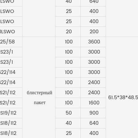
0LSWO
40
640
0LSWO
25
400
0LSWO
25
400
0LSWO
20
200
S25/58
100
3600
LS23/1
100
3000
LS23/1
100
3000
S22/114
100
3000
S22/114
100
2400
S21/112
блистерный
100
2400
61.5*38*48.
пакет
S21/112
100
1600
S19/112
50
900
S18/112
40
640
S18/112
25
400