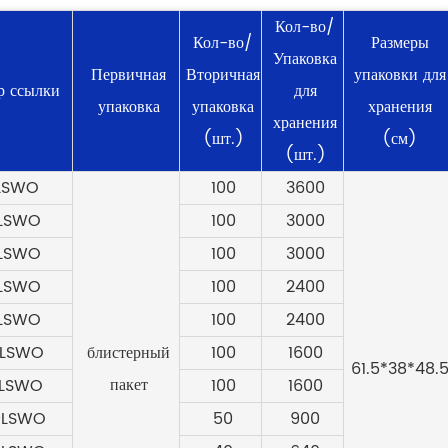
Кол-во/
Кол-во/
Размеры
Упаковка
Первичная
Вторичная
упаковки для
р ссылки
для
упаковка
упаковка
хранения
хранения
(шт.)
(см)
(шт.)
LSWO
100
3600
LSWO
100
3000
LSWO
100
3000
LSWO
100
2400
LSWO
100
2400
0LSWO
блистерный
100
1600
61.5*38*48.
пакет
2LSWO
100
1600
0LSWO
50
900