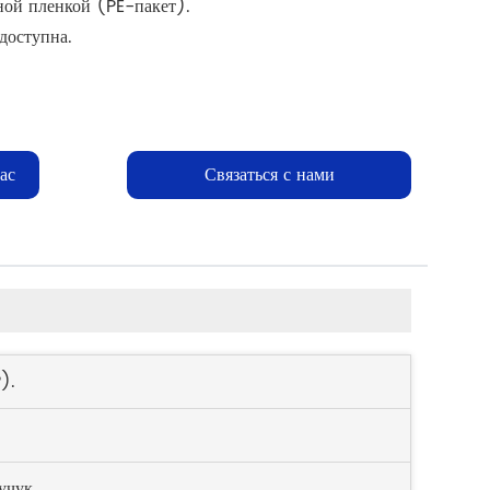
ной пленкой (PE-пакет).
доступна.
ас
Связаться с нами
).
учук.