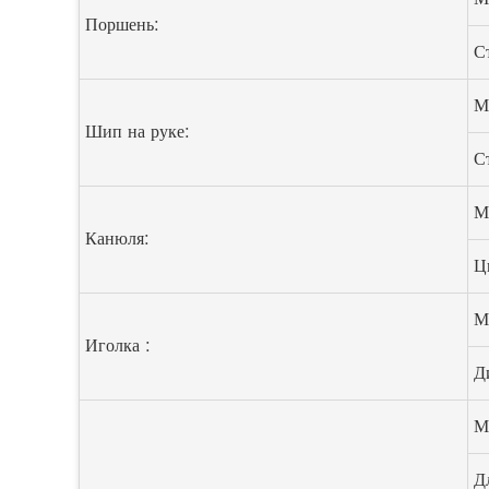
Поршень:
С
М
Шип на руке:
С
М
Канюля:
Ц
М
Иголка :
Д
М
Д