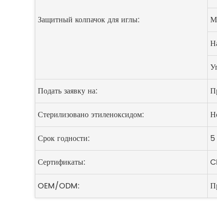
Защитный колпачок для иглы:
М
Н
У
Подать заявку на:
П
Стерилизовано этиленоксидом:
Н
Срок годности:
5
Сертификаты:
C
OEM/ODM:
П