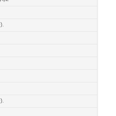
).
).