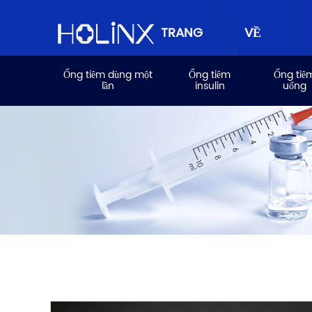
TRANG
VỀ
Ống tiêm dùng một
Ống tiêm
Ống tiê
lần
insulin
uống
CHỦ
CHÚNG
TÔI