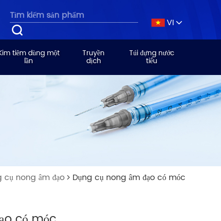
VI
Kim tiêm dùng một
Truyền
Túi đựng nước
lần
dịch
tiểu
 cụ nong âm đạo
Dụng cụ nong âm đạo có móc
ạo có móc