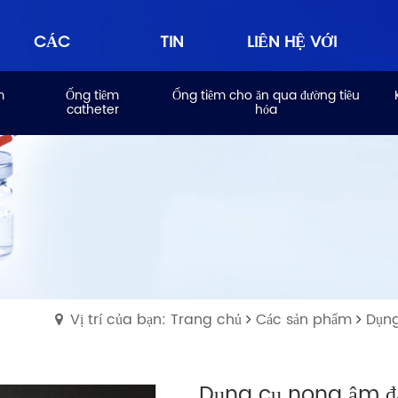
CÁC
TIN
LIÊN HỆ VỚI
m
Ống tiêm
Ống tiêm cho ăn qua đường tiêu
catheter
hóa
SẢN
TỨC
CHÚNG TÔI
PHẨM
Vị trí của bạn: Trang chủ
Các sản phẩm
Dụng
Dụng cụ nong âm đ