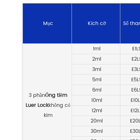
Mục
Kích cỡ
Số tha
1ml
E1
2ml
E2
3ml
E3
5ml
E5
6ml
E6
3 phần
Ống tiêm
10ml
E10
Luer Lock
không có
12ml
E12
kim
20ml
E20
30ml
E30