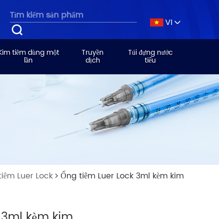
VI
Kim tiêm dùng một
Truyền
Túi đựng nước
lần
dịch
tiểu
tiêm Luer Lock
Ống tiêm Luer Lock 3ml kèm kim
 3ml kèm kim