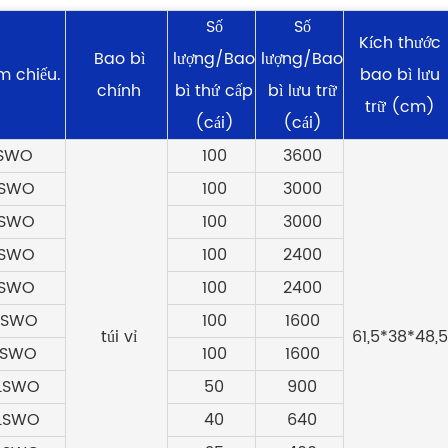
Số
Số
Kích thước
Bao bì
lượng/Bao
lượng/Bao
m chiếu.
bao bì lưu
chính
bì thứ cấp
bì lưu trữ
trữ (cm)
(cái)
(cái)
LSWO
100
3600
LSWO
100
3000
LSWO
100
3000
LSWO
100
2400
LSWO
100
2400
LSWO
100
1600
túi vỉ
61,5*38*48,5
LSWO
100
1600
LSWO
50
900
LSWO
40
640