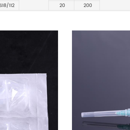
S18/112
20
200